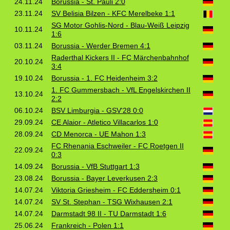
24.11.24
Borussia - St. Pauli 2:0
23.11.24
SV Belisia Bilzen - KFC Merelbeke 1:1
SG Motor Gohlis-Nord - Blau-Weiß Leipzig
10.11.24
1:6
03.11.24
Borussia - Werder Bremen 4:1
Raderthal Kickers II - FC Märchenbahnhof
20.10.24
3:4
19.10.24
Borussia - 1. FC Heidenheim 3:2
1. FC Gummersbach - VfL Engelskirchen II
13.10.24
2:2
06.10.24
BSV Limburgia - GSV'28 0:0
29.09.24
CE Alaior - Atletico Villacarlos 1:0
28.09.24
CD Menorca - UE Mahon 1:3
FC Rhenania Eschweiler - FC Roetgen II
22.09.24
0:3
14.09.24
Borussia - VfB Stuttgart 1:3
23.08.24
Borussia - Bayer Leverkusen 2:3
14.07.24
Viktoria Griesheim - FC Eddersheim 0:1
14.07.24
SV St. Stephan - TSG Wixhausen 2:1
14.07.24
Darmstadt 98 II - TU Darmstadt 1:6
25.06.24
Frankreich - Polen 1:1