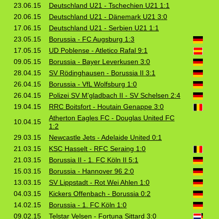
23.06.15
Deutschland U21 - Tschechien U21 1:1
20.06.15
Deutschland U21 - Dänemark U21 3:0
17.06.15
Deutschland U21 - Serbien U21 1:1
23.05.15
Borussia - FC Augsburg 1:3
17.05.15
UD Poblense - Atletico Rafal 9:1
09.05.15
Borussia - Bayer Leverkusen 3:0
28.04.15
SV Rödinghausen - Borussia II 3:1
26.04.15
Borussia - VfL Wolfsburg 1:0
26.04.15
Polizei SV M'gladbach II - SV Schelsen 2:4
19.04.15
RRC Boitsfort - Houtain Genappe 3:0
Atherton Eagles FC - Douglas United FC
10.04.15
1:2
29.03.15
Newcastle Jets - Adelaide United 0:1
21.03.15
KSC Hasselt - RFC Seraing 1:0
21.03.15
Borussia II - 1. FC Köln II 5:1
15.03.15
Borussia - Hannover 96 2:0
13.03.15
SV Lippstadt - Rot Wei Ahlen 1:0
04.03.15
Kickers Offenbach - Borussia 0:2
14.02.15
Borussia - 1. FC Köln 1:0
09.02.15
Telstar Velsen - Fortuna Sittard 3:0