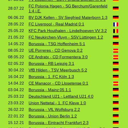
FC Polonia Hagen - SG Berchum/Garenfeld
28.07.22
1:4 i.E.
06.06.22
BV DJK Kellen - SV Siegfried Materborn 1:3
28.05.22
FC Liverpool - Real Madrid 0:1
25.05.22
KFC Park Houthalen - Lindelhoeven VV 3:2
21.05.22
FC Neukirchen‑Vluyn - SSV Lüttingen 1:2
14.05.22
Borussia - TSG Hoffenheim 5:1
08.05.22
UE Porreres - CD Genova 0:2
08.05.22
CE Andratx - CD Formentera 3:0
02.05.22
Borussia - RB Leipzig 3:1
30.04.22
VfB Hilden - TSV Meerbusch 5:2
16.04.22
Borussia - 1. FC Köln 1:3
14.04.22
CE Manacor - CD Llosetense 0:1
03.04.22
Borussia - Mainz 05 1:1
25.03.22
Deutschland U21 - Lettland U21 4:0
23.03.22
Union Nettetal - 1. FC Kleve 1:0
26.02.22
Borussia - VfL Wolfsburg 2:2
22.01.22
Borussia - Union Berlin 1:2
15.12.21
Borussia - Eintracht Frankfurt 2:3