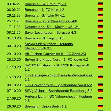
03.04.21
Borussia - SC Freiburg 2:1
06.02.21
Borussia - 1. FC Köln 1:2
28.11.20
Borussia - Schalke 04 4:1
25.11.20
Borussia - Schachtjor Donezk 4:0
17.11.20
Deutschland U21 - Moldau U21 2:1
08.11.20
Bayer Leverkusen - Borussia 4:3
31.10.20
Borussia - RB Leipzig 1:0
SpVgg Odenkirchen - Teutonia
30.10.20
Kleinenbroich 3:1
29.10.20
VfL Jüchen-Garzweiler II - FC Zons 2:3
25.10.20
SpVgg Sterkrade-Nord - 1. FC Kleve 4:2
SuS 09 Dinslaken - SF 1930 Königshardt
17.10.20
1:2
TuS Hattingen - Sportfreunde Wanne-Eickel
15.10.20
1:1
08.10.20
TuS Grevenbroich - Sportfreunde Vorst 6:2
07.10.20
SSVg Velbert - Sportfreunde Baumberg 3:2
Fortuna Bonn - SC Volmershoven-Heidgen
27.09.20
2:3
26.09.20
Borussia - Union Berlin 1:1