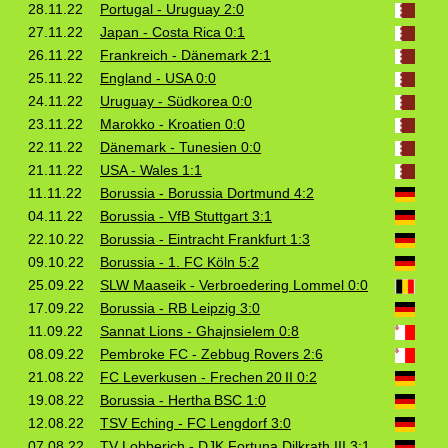
28.11.22
Portugal - Uruguay 2:0
27.11.22
Japan - Costa Rica 0:1
26.11.22
Frankreich - Dänemark 2:1
25.11.22
England - USA 0:0
24.11.22
Uruguay - Südkorea 0:0
23.11.22
Marokko - Kroatien 0:0
22.11.22
Dänemark - Tunesien 0:0
21.11.22
USA - Wales 1:1
11.11.22
Borussia - Borussia Dortmund 4:2
04.11.22
Borussia - VfB Stuttgart 3:1
22.10.22
Borussia - Eintracht Frankfurt 1:3
09.10.22
Borussia - 1. FC Köln 5:2
25.09.22
SLW Maaseik - Verbroedering Lommel 0:0
17.09.22
Borussia - RB Leipzig 3:0
11.09.22
Sannat Lions - Ghajnsielem 0:8
08.09.22
Pembroke FC - Zebbug Rovers 2:6
21.08.22
FC Leverkusen - Frechen 20 II 0:2
19.08.22
Borussia - Hertha BSC 1:0
12.08.22
TSV Eching - FC Lengdorf 3:0
07.08.22
TV Lobberich - DJK Fortuna Dilkrath III 3:1