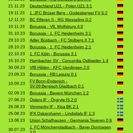
21.11.23
Deutschland U21 - Polen U21 3:1
19.11.23
1. JFC Brüser Berg - Godesberger FV 6:2
12.11.23
BC Efferen II - RG Wesseling 0:2
10.11.23
Borussia - VfL Wolfsburg 4:0
31.10.23
Borussia - 1. FC Heidenheim 3:1
29.10.23
Adler Büsbach - FC Stolberg II 7:1
28.10.23
Borussia - 1. FC Heidenheim 2:1
22.10.23
1. FC Köln - Borussia 3:1
15.10.23
Hambacher SV - Concordia Oidtweiler 1:4
30.09.23
VfB Hilden - KFC Uerdingen 2:0
23.09.23
Borussia - RB Leipzig 0:1
FV Bonn‑Endenich -
10.09.23
SV 09 Bergisch Gladbach 0:1
02.09.23
Borussia - Bayern München 1:2
27.08.23
Östers IF - Örgryte IS 2:0
26.08.23
Vimmerby IF - Kisa BK 2:1
25.08.23
IFK Oskarshamn - Lindsdals IF 1:3
13.08.23
Union Schafhausen - Germania Teveren 0:6
1. FC Mönchengladbach - Bayer Dormagen
30.07.23
2:0