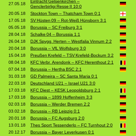
Eintracht Gelsenkirchen –
27.05.18
Genclerbirligi Resse II 10:0
20.05.18
Stockton Town – Thatcham Town 0:1
17.05.18
SV Hüsten 09 – Rot‑Weiß Hünsborn 3:1
05.05.18
Borussia – SC Freiburg 3:1
28.04.18
Schalke 04 – Borussia 1:1
26.04.18
DJK Spvgg. Herten – Westfalia Vinnum 2:2
20.04.18
Borussia – VfL Wolfsburg 3:0
15.04.18
Preußen Krefeld – TSV Krefeld‑Bockum 3:2
08.04.18
KFC Verbr. Arendonk – KFC Herenthout 2:1
07.04.18
Borussia – Hertha BSC 2:1
31.03.18
GD Palmeira – SC Santa Maria 0:1
22.03.18
Deutschland U21 – Israel U21 3:0
17.03.18
KFC Diest – KESK Leopoldsburg 2:1
17.03.18
Borussia – 1899 Hoffenheim 3:3
02.03.18
Borussia – Werder Bremen 2:2
03.02.18
Borussia – RB Leipzig 0:1
20.01.18
Borussia – FC Augsburg 2:0
13.01.18
Thes Sport Tessenderlo – FC Turnhout 2:0
20.12.17
Borussia – Bayer Leverkusen 0:1