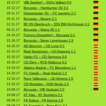
16.12.17
VfB Speldorf – SSVg Velbert 0:0
15.12.17
Borussia – Hamburger SV 3:1
29.11.17
Holzwickeder SC – FC Iserlohn 2:1
25.11.17
Borussia – Bayern 2:1
12.11.17
BC 09 Oberbruch – SSV BW Kirchhoven 4:1
04.11.17
Borussia – Mainz 05 1:1
24.10.17
Fortuna Düsseldorf – Borussia 0:1
21.10.17
Borussia – Bayer Leverkusen 1:5
16.10.17
AD Alcorcon – CD Lugo 0:1
15.10.17
Real Saragossa – CA Osasuna 1:1
15.10.17
Utebo FC – CD Sarinena 0:0
15.10.17
CD Ebro – RCD Mallorca 0:2
14.10.17
Atletico Madrid – FC Barcelona 1:1
14.10.17
FC Getafe – Real Madrid 1:2
12.10.17
Rayo Vallecano – UD Almeria 1:0
12.10.17
CD Mostoles – RSD Alcala 2:2
19.09.17
Borussia - VfB Stuttgart 2:0
10.09.17
KF Kika - KF Bashkimi 2:1
09.09.17
FK Kukesi - FK Kamza 1:0
08.09.17
KF Feronikeli - Besa Peje 2:1