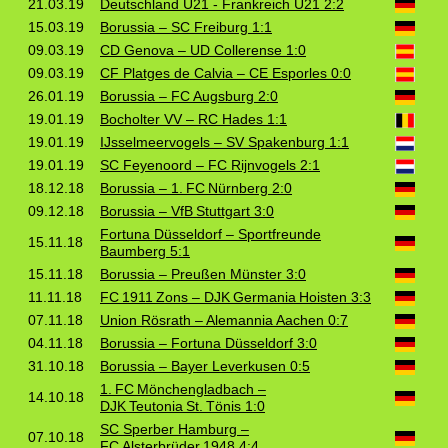
21.03.19
Deutschland U21 - Frankreich U21 2:2
15.03.19
Borussia – SC Freiburg 1:1
09.03.19
CD Genova – UD Collerense 1:0
09.03.19
CF Platges de Calvia – CE Esporles 0:0
26.01.19
Borussia – FC Augsburg 2:0
19.01.19
Bocholter VV – RC Hades 1:1
19.01.19
IJsselmeervogels – SV Spakenburg 1:1
19.01.19
SC Feyenoord – FC Rijnvogels 2:1
18.12.18
Borussia – 1. FC Nürnberg 2:0
09.12.18
Borussia – VfB Stuttgart 3:0
Fortuna Düsseldorf – Sportfreunde
15.11.18
Baumberg 5:1
15.11.18
Borussia – Preußen Münster 3:0
11.11.18
FC 1911 Zons – DJK Germania Hoisten 3:3
07.11.18
Union Rösrath – Alemannia Aachen 0:7
04.11.18
Borussia – Fortuna Düsseldorf 3:0
31.10.18
Borussia – Bayer Leverkusen 0:5
1. FC Mönchengladbach –
14.10.18
DJK Teutonia St. Tönis 1:0
SC Sperber Hamburg –
07.10.18
FC Alsterbrüder 1948 4:4