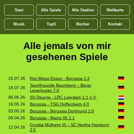
Start
Alle Spiele
Alle Stadien
Weltkarte
Musik
Top5
Bücher
Kontakt
Alle jemals von mir
gesehenen Spiele
25.07.26
Rot-Weiss Essen - Borussia 1:2
Sportfreunde Baumberg – Bayer
18.07.26
Leverkusen 7:0
06.06.26
SV Deurne - LRC Leerdam 1:1 n.V.
16.05.26
Borussia - TSG Hoffenheim 4:0
03.05.26
Borussia - Borussia Dortmund 1:0
09.04.26
Borussia - Mainz 05 1:1
Croatia Mülheim III – SC Hertha Hamborn
12.04.26
2:5