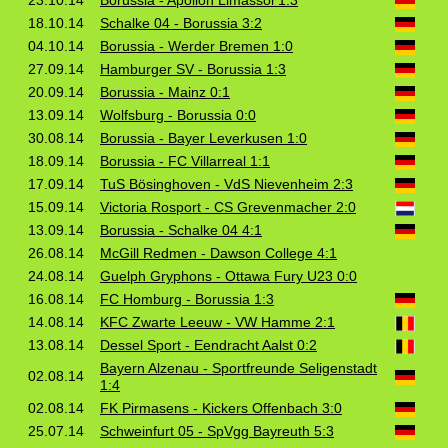
18.10.14
Schalke 04 - Borussia 3:2
04.10.14
Borussia - Werder Bremen 1:0
27.09.14
Hamburger SV - Borussia 1:3
20.09.14
Borussia - Mainz 0:1
13.09.14
Wolfsburg - Borussia 0:0
30.08.14
Borussia - Bayer Leverkusen 1:0
18.09.14
Borussia - FC Villarreal 1:1
17.09.14
TuS Bösinghoven - VdS Nievenheim 2:3
15.09.14
Victoria Rosport - CS Grevenmacher 2:0
13.09.14
Borussia - Schalke 04 4:1
26.08.14
McGill Redmen - Dawson College 4:1
24.08.14
Guelph Gryphons - Ottawa Fury U23 0:0
16.08.14
FC Homburg - Borussia 1:3
14.08.14
KFC Zwarte Leeuw - VW Hamme 2:1
13.08.14
Dessel Sport - Eendracht Aalst 0:2
Bayern Alzenau - Sportfreunde Seligenstadt
02.08.14
1:4
02.08.14
FK Pirmasens - Kickers Offenbach 3:0
25.07.14
Schweinfurt 05 - SpVgg Bayreuth 5:3