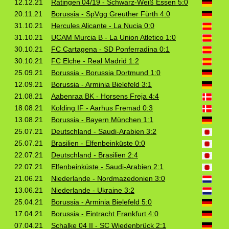
12.12.21
Ratingen 04/19 - Schwarz‑Weiß Essen 5:0
20.11.21
Borussia - SpVgg Greuther Fürth 4:0
31.10.21
Hercules Alicante - La Nucia 0:0
31.10.21
UCAM Murcia B - La Union Atletico 1:0
30.10.21
FC Cartagena - SD Ponferradina 0:1
30.10.21
FC Elche - Real Madrid 1:2
25.09.21
Borussia - Borussia Dortmund 1:0
12.09.21
Borussia - Arminia Bielefeld 3:1
21.08.21
Aabenraa BK - Horsens Freja 4:4
18.08.21
Kolding IF - Aarhus Fremad 0:3
13.08.21
Borussia - Bayern München 1:1
25.07.21
Deutschland - Saudi-Arabien 3:2
25.07.21
Brasilien - Elfenbeinküste 0:0
22.07.21
Deutschland - Brasilien 2:4
22.07.21
Elfenbeinküste - Saudi-Arabien 2:1
21.06.21
Niederlande - Nordmazedonien 3:0
13.06.21
Niederlande - Ukraine 3:2
25.04.21
Borussia - Arminia Bielefeld 5:0
17.04.21
Borussia - Eintracht Frankfurt 4:0
07.04.21
Schalke 04 II - SC Wiedenbrück 2:1