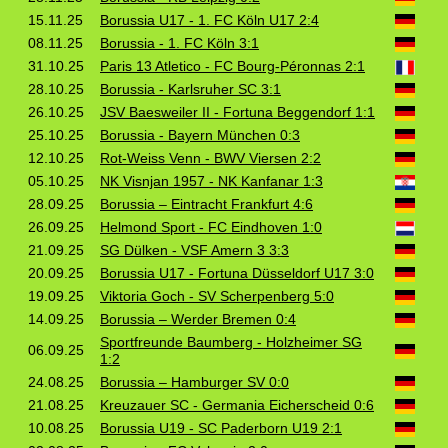
15.11.25
Borussia U17 - 1. FC Köln U17 2:4
08.11.25
Borussia - 1. FC Köln 3:1
31.10.25
Paris 13 Atletico - FC Bourg-Péronnas 2:1
28.10.25
Borussia - Karlsruher SC 3:1
26.10.25
JSV Baesweiler II - Fortuna Beggendorf 1:1
25.10.25
Borussia - Bayern München 0:3
12.10.25
Rot‑Weiss Venn - BWV Viersen 2:2
05.10.25
NK Visnjan 1957 - NK Kanfanar 1:3
28.09.25
Borussia – Eintracht Frankfurt 4:6
26.09.25
Helmond Sport - FC Eindhoven 1:0
21.09.25
SG Dülken - VSF Amern 3 3:3
20.09.25
Borussia U17 - Fortuna Düsseldorf U17 3:0
19.09.25
Viktoria Goch - SV Scherpenberg 5:0
14.09.25
Borussia – Werder Bremen 0:4
Sportfreunde Baumberg - Holzheimer SG
06.09.25
1:2
24.08.25
Borussia – Hamburger SV 0:0
21.08.25
Kreuzauer SC - Germania Eicherscheid 0:6
10.08.25
Borussia U19 - SC Paderborn U19 2:1