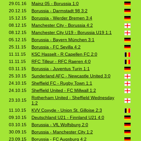
29.01.16
Mainz 05 - Borussia 1:0
20.12.15
Borussia - Darmstadt 98 3:2
15.12.15
Borussia - Werder Bremen 3:4
08.12.15
Manchester City - Borussia 4:2
08.12.15
Manchester City U19 - Borussia U19 1:1
05.12.15
Borussia - Bayern München 3:1
25.11.15
Borussia - FC Sevilla 4:2
11.11.15
KSC Hasselt - R Capellen FC 2:0
11.11.15
RFC Tilleur - RFC Raeren 4:0
03.11.15
Borussia - Juventus Turin 1:1
25.10.15
Sunderland AFC - Newcastle United 3:0
24.10.15
Sheffield FC - Rugby Town 1:1
24.10.15
Sheffield United - FC Millwall 1:2
Rotherham United - Sheffield Wednesday
23.10.15
1:2
11.10.15
KVV Coxyde - Union St. Gilloise 2:3
09.10.15
Deutschland U21 - Finnland U21 4:0
03.10.15
Borussia - VfL Wolfsburg 2:0
30.09.15
Borussia - Manchester City 1:2
23.09.15
Borussia - FC Augsburg 4:2