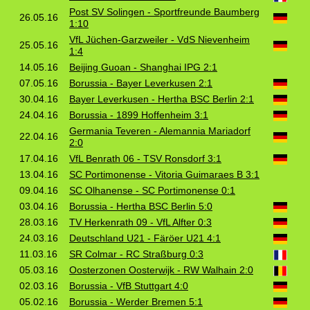
Post SV Solingen - Sportfreunde Baumberg
26.05.16
1:10
VfL Jüchen-Garzweiler - VdS Nievenheim
25.05.16
1:4
14.05.16
Beijing Guoan - Shanghai IPG 2:1
07.05.16
Borussia - Bayer Leverkusen 2:1
30.04.16
Bayer Leverkusen - Hertha BSC Berlin 2:1
24.04.16
Borussia - 1899 Hoffenheim 3:1
Germania Teveren - Alemannia Mariadorf
22.04.16
2:0
17.04.16
VfL Benrath 06 - TSV Ronsdorf 3:1
13.04.16
SC Portimonense - Vitoria Guimaraes B 3:1
09.04.16
SC Olhanense - SC Portimonense 0:1
03.04.16
Borussia - Hertha BSC Berlin 5:0
28.03.16
TV Herkenrath 09 - VfL Alfter 0:3
24.03.16
Deutschland U21 - Färöer U21 4:1
11.03.16
SR Colmar - RC Straßburg 0:3
05.03.16
Oosterzonen Oosterwijk - RW Walhain 2:0
02.03.16
Borussia - VfB Stuttgart 4:0
05.02.16
Borussia - Werder Bremen 5:1