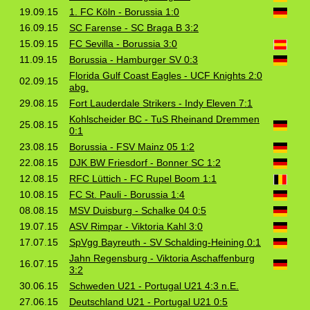
19.09.15
1. FC Köln - Borussia 1:0
16.09.15
SC Farense - SC Braga B 3:2
15.09.15
FC Sevilla - Borussia 3:0
11.09.15
Borussia - Hamburger SV 0:3
Florida Gulf Coast Eagles - UCF Knights 2:0
02.09.15
abg.
29.08.15
Fort Lauderdale Strikers - Indy Eleven 7:1
Kohlscheider BC - TuS Rheinand Dremmen
25.08.15
0:1
23.08.15
Borussia - FSV Mainz 05 1:2
22.08.15
DJK BW Friesdorf - Bonner SC 1:2
12.08.15
RFC Lüttich - FC Rupel Boom 1:1
10.08.15
FC St. Pauli - Borussia 1:4
08.08.15
MSV Duisburg - Schalke 04 0:5
19.07.15
ASV Rimpar - Viktoria Kahl 3:0
17.07.15
SpVgg Bayreuth - SV Schalding-Heining 0:1
Jahn Regensburg - Viktoria Aschaffenburg
16.07.15
3:2
30.06.15
Schweden U21 - Portugal U21 4:3 n.E.
27.06.15
Deutschland U21 - Portugal U21 0:5