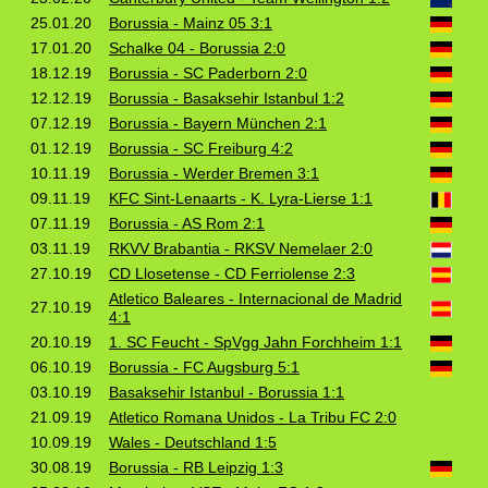
25.01.20
Borussia - Mainz 05 3:1
17.01.20
Schalke 04 - Borussia 2:0
18.12.19
Borussia - SC Paderborn 2:0
12.12.19
Borussia - Basaksehir Istanbul 1:2
07.12.19
Borussia - Bayern München 2:1
01.12.19
Borussia - SC Freiburg 4:2
10.11.19
Borussia - Werder Bremen 3:1
09.11.19
KFC Sint‑Lenaarts - K. Lyra‑Lierse 1:1
07.11.19
Borussia - AS Rom 2:1
03.11.19
RKVV Brabantia - RKSV Nemelaer 2:0
27.10.19
CD Llosetense - CD Ferriolense 2:3
Atletico Baleares - Internacional de Madrid
27.10.19
4:1
20.10.19
1. SC Feucht - SpVgg Jahn Forchheim 1:1
06.10.19
Borussia - FC Augsburg 5:1
03.10.19
Basaksehir Istanbul - Borussia 1:1
21.09.19
Atletico Romana Unidos - La Tribu FC 2:0
10.09.19
Wales - Deutschland 1:5
30.08.19
Borussia - RB Leipzig 1:3