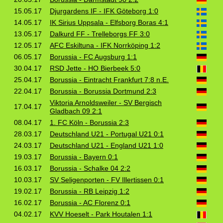
15.05.17
Djurgardens IF - IFK Göteborg 1:0
14.05.17
IK Sirius Uppsala - Elfsborg Boras 4:1
13.05.17
Dalkurd FF - Trelleborgs FF 3:0
12.05.17
AFC Eskiltuna - IFK Norrköping 1:2
06.05.17
Borussia - FC Augsburg 1:1
30.04.17
RSD Jette - HO Bierbeek 5:0
25.04.17
Borussia - Eintracht Frankfurt 7:8 n.E.
22.04.17
Borussia - Borussia Dortmund 2:3
Viktoria Arnoldsweiler - SV Bergisch
17.04.17
Gladbach 09 2:1
08.04.17
1. FC Köln - Borussia 2:3
28.03.17
Deutschland U21 - Portugal U21 0:1
24.03.17
Deutschland U21 - England U21 1:0
19.03.17
Borussia - Bayern 0:1
16.03.17
Borussia - Schalke 04 2:2
10.03.17
SV Seligenporten - FV Illertissen 0:1
19.02.17
Borussia - RB Leipzig 1:2
16.02.17
Borussia - AC Florenz 0:1
04.02.17
KVV Hoeselt - Park Houtalen 1:1