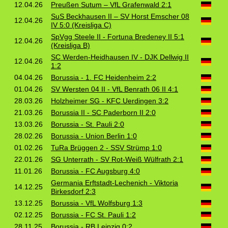
12.04.26
Preußen Sutum – VfL Grafenwald 2:1
SuS Beckhausen II – SV Horst Emscher 08
12.04.26
IV 5:0 (Kreisliga C)
SpVgg Steele II - Fortuna Bredeney II 5:1
12.04.26
(Kreisliga B)
SC Werden-Heidhausen IV - DJK Dellwig II
12.04.26
1:2
04.04.26
Borussia - 1. FC Heidenheim 2:2
01.04.26
SV Wersten 04 II - VfL Benrath 06 II 4:1
28.03.26
Holzheimer SG - KFC Uerdingen 3:2
21.03.26
Borussia II - SC Paderborn II 2:0
13.03.26
Borussia - St. Pauli 2:0
28.02.26
Borussia - Union Berlin 1:0
01.02.26
TuRa Brüggen 2 - SSV Strümp 1:0
22.01.26
SG Unterrath - SV Rot-Weiß Wülfrath 2:1
11.01.26
Borussia - FC Augsburg 4:0
Germania Erftstadt-Lechenich - Viktoria
14.12.25
Birkesdorf 2:3
13.12.25
Borussia - VfL Wolfsburg 1:3
02.12.25
Borussia - FC St. Pauli 1:2
28.11.25
Borussia - RB Leipzig 0:2