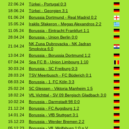
22.06.24
Türkei - Portugal 0:3
18.06.24
Türkei - Georgien 3:1
01.06.24
Borussia Dortmund - Real Madrid 0:2
15.05.24
Iraklis Sfakeron - Megas Alexandros 2:2
11.05.24
Borussia - Eintracht Frankfurt 1:1
28.04.24
Borussia - Union Berlin 0:0
NK Zupa Dubrovacka - NK Jadran
21.04.24
Smokvica 6:0
13.04.24
Borussia - Borussia Dortmund 1:2
07.04.24
Spa FC B - Union Limbourg 1:10
30.03.24
Borussia - SC Freiburg 0:3
28.03.24
TSV Meerbusch - FC Büderich 0:1
08.03.24
Borussia - 1. FC Köln 3:3
25.02.24
SC Glessen - Viktoria Manheim 1:5
18.02.24
VfL Vichttal - SV 09 Bergisch Gladbach 3:0
10.02.24
Borussia - Darmstadt 98 0:0
21.12.24
Borussia - FC Augsburg 1:2
14.01.24
Borussia - VfB Stuttgart 3:1
15.12.23
Borussia - Werder Bremen 2:2
05.12.23
Borussia - VfL Wolfsburg 1:0 n.V.