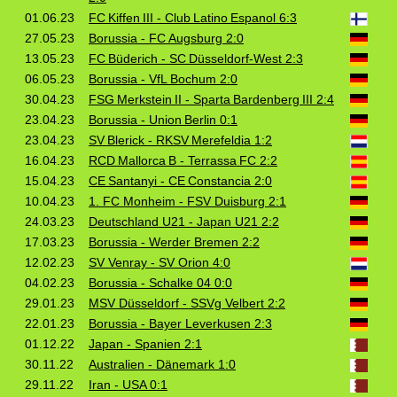
01.06.23
FC Kiffen III - Club Latino Espanol 6:3
27.05.23
Borussia - FC Augsburg 2:0
13.05.23
FC Büderich - SC Düsseldorf‑West 2:3
06.05.23
Borussia - VfL Bochum 2:0
30.04.23
FSG Merkstein II - Sparta Bardenberg III 2:4
23.04.23
Borussia - Union Berlin 0:1
23.04.23
SV Blerick - RKSV Merefeldia 1:2
16.04.23
RCD Mallorca B - Terrassa FC 2:2
15.04.23
CE Santanyi - CE Constancia 2:0
10.04.23
1. FC Monheim - FSV Duisburg 2:1
24.03.23
Deutschland U21 - Japan U21 2:2
17.03.23
Borussia - Werder Bremen 2:2
12.02.23
SV Venray - SV Orion 4:0
04.02.23
Borussia - Schalke 04 0:0
29.01.23
MSV Düsseldorf - SSVg Velbert 2:2
22.01.23
Borussia - Bayer Leverkusen 2:3
01.12.22
Japan - Spanien 2:1
30.11.22
Australien - Dänemark 1:0
29.11.22
Iran - USA 0:1