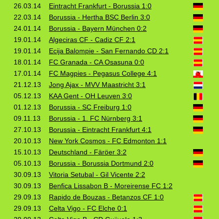
26.03.14
Eintracht Frankfurt - Borussia 1:0
22.03.14
Borussia - Hertha BSC Berlin 3:0
24.01.14
Borussia - Bayern München 0:2
19.01.14
Algeciras CF - Cadiz CF 2:1
19.01.14
Ecija Balompie - San Fernando CD 2:1
18.01.14
FC Granada - CA Osasuna 0:0
17.01.14
FC Magpies - Pegasus College 4:1
21.12.13
Jong Ajax - MVV Maastricht 3:1
05.12.13
KAA Gent - OH Leuven 3:0
01.12.13
Borussia - SC Freiburg 1:0
09.11.13
Borussia - 1. FC Nürnberg 3:1
27.10.13
Borussia - Eintracht Frankfurt 4:1
20.10.13
New York Cosmos - FC Edmonton 1:1
15.10.13
Deutschland - Färöer 3:2
05.10.13
Borussia - Borussia Dortmund 2:0
30.09.13
Vitoria Setubal - Gil Vicente 2:2
30.09.13
Benfica Lissabon B - Moreirense FC 1:2
29.09.13
Rapido de Bouzas - Betanzos CF 1:0
29.09.13
Celta Vigo - FC Elche 0:1