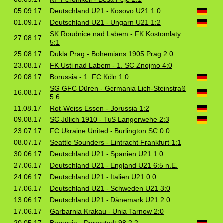
05.09.17
Deutschland U21 - Kosovo U21 1:0
01.09.17
Deutschland U21 - Ungarn U21 1:2
SK Roudnice nad Labem - FK Kostomlaty
27.08.17
5:1
25.08.17
Dukla Prag - Bohemians 1905 Prag 2:0
23.08.17
FK Usti nad Labem - 1. SC Znojmo 4:0
20.08.17
Borussia - 1. FC Köln 1:0
SG GFC Düren - Germania Lich-Steinstraß
16.08.17
5:6
11.08.17
Rot-Weiss Essen - Borussia 1:2
09.08.17
SC Jülich 1910 - TuS Langerwehe 2:3
23.07.17
FC Ukraine United - Burlington SC 0:0
08.07.17
Seattle Sounders - Eintracht Frankfurt 1:1
30.06.17
Deutschland U21 - Spanien U21 1:0
27.06.17
Deutschland U21 - England U21 6:5 n.E.
24.06.17
Deutschland U21 - Italien U21 0:0
17.06.17
Deutschland U21 - Schweden U21 3:0
13.06.17
Deutschland U21 - Dänemark U21 2:0
17.06.17
Garbarnia Krakau - Unia Tarnow 2:0
20.05.17
Borussia - Darmstadt 98 2:2