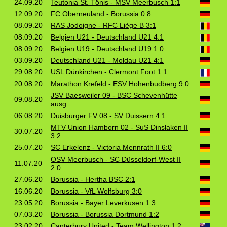
24.09.20
Teutonia St. Tönis - MSV Meerbusch 1:1
12.09.20
FC Oberneuland - Borussia 0:8
08.09.20
RAS Jodoigne - RFC Liège B 3:1
08.09.20
Belgien U21 - Deutschland U21 4:1
08.09.20
Belgien U19 - Deutschland U19 1:0
03.09.20
Deutschland U21 - Moldau U21 4:1
29.08.20
USL Dünkirchen - Clermont Foot 1:1
20.08.20
Marathon Krefeld - ESV Hohenbudberg 9:0
JSV Baesweiler 09 - BSC Schevenhütte
09.08.20
ausg.
06.08.20
Duisburger FV 08 - SV Duissern 4:1
MTV Union Hamborn 02 - SuS Dinslaken II
30.07.20
3:2
25.07.20
SC Erkelenz - Victoria Mennrath II 6:0
OSV Meerbusch - SC Düsseldorf‑West II
11.07.20
2:0
27.06.20
Borussia - Hertha BSC 2:1
16.06.20
Borussia - VfL Wolfsburg 3:0
23.05.20
Borussia - Bayer Leverkusen 1:3
07.03.20
Borussia - Borussia Dortmund 1:2
23.02.20
Canterbury United - Team Wellington 1:2