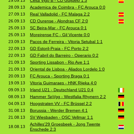
29.09.13
Celta Vigo B - CD Guijuelo 1:3
28.09.13
Academica de Coimbra - FC Arouca 0:0
27.09.13
Real Valladolid - FC Malaga 2:2
26.09.13
CD Ourense - Alondras CF 2:0
25.09.13
SC Beira-Mar - FC Arouca 0:1
25.09.13
Moreirense FC - Gil Vicente 0:0
23.09.13
Pacos de Ferreira - Vitoria Setubal 1:1
22.09.13
GD Estoril-Praia - FC Porto 2:2
22.09.13
GD Fabril do Barreiro - Operario 0:2
21.09.13
Sporting Lissabon - Rio Ave 1:1
21.09.13
Oriental de Lisboa - Aliados Lordelo 1:0
20.09.13
FC Arouca - Sporting Braga 0:1
19.09.13
Vitoria Guimaraes - HNK Rijeka 4:0
09.09.13
Irland U21 - Deutschland U21 0:4
08.09.13
Hammer SpVgg - Westfalia Rhynern 2:2
04.09.13
Hoogstraten VV - FC Brüssel 2:2
31.08.13
Borussia - Werder Bremen 4:1
21.08.13
SV Wiesbaden - OSC Vellmar 1:1
Achilles'29 Groesbeek - Jong Twente
18.08.13
Enschede 2:3