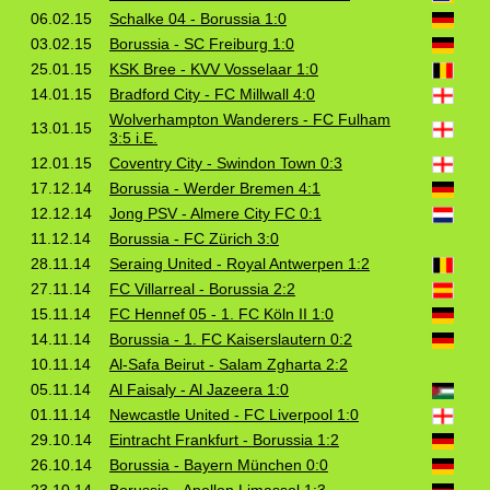
06.02.15
Schalke 04 - Borussia 1:0
03.02.15
Borussia - SC Freiburg 1:0
25.01.15
KSK Bree - KVV Vosselaar 1:0
14.01.15
Bradford City - FC Millwall 4:0
Wolverhampton Wanderers - FC Fulham
13.01.15
3:5 i.E.
12.01.15
Coventry City - Swindon Town 0:3
17.12.14
Borussia - Werder Bremen 4:1
12.12.14
Jong PSV - Almere City FC 0:1
11.12.14
Borussia - FC Zürich 3:0
28.11.14
Seraing United - Royal Antwerpen 1:2
27.11.14
FC Villarreal - Borussia 2:2
15.11.14
FC Hennef 05 - 1. FC Köln II 1:0
14.11.14
Borussia - 1. FC Kaiserslautern 0:2
10.11.14
Al-Safa Beirut - Salam Zgharta 2:2
05.11.14
Al Faisaly - Al Jazeera 1:0
01.11.14
Newcastle United - FC Liverpool 1:0
29.10.14
Eintracht Frankfurt - Borussia 1:2
26.10.14
Borussia - Bayern München 0:0
23.10.14
Borussia - Apollon Limassol 1:3