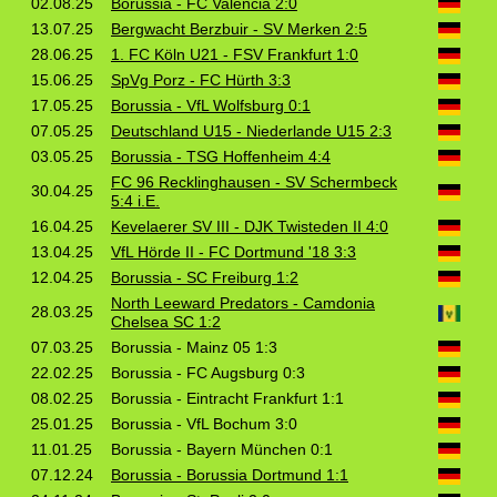
02.08.25
Borussia - FC Valencia 2:0
13.07.25
Bergwacht Berzbuir - SV Merken 2:5
28.06.25
1. FC Köln U21 - FSV Frankfurt 1:0
15.06.25
SpVg Porz - FC Hürth 3:3
17.05.25
Borussia - VfL Wolfsburg 0:1
07.05.25
Deutschland U15 - Niederlande U15 2:3
03.05.25
Borussia - TSG Hoffenheim 4:4
FC 96 Recklinghausen - SV Schermbeck
30.04.25
5:4 i.E.
16.04.25
Kevelaerer SV III - DJK Twisteden II 4:0
13.04.25
VfL Hörde II - FC Dortmund '18 3:3
12.04.25
Borussia - SC Freiburg 1:2
North Leeward Predators - Camdonia
28.03.25
Chelsea SC 1:2
07.03.25
Borussia - Mainz 05 1:3
22.02.25
Borussia - FC Augsburg 0:3
08.02.25
Borussia - Eintracht Frankfurt 1:1
25.01.25
Borussia - VfL Bochum 3:0
11.01.25
Borussia - Bayern München 0:1
07.12.24
Borussia - Borussia Dortmund 1:1