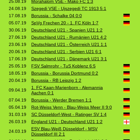
25.08.19
Morahalom VSE - Mako FC 1:3
24.08.19
Szegedi VSE - Ujszegedi TC 1913 5:1
17.08.19
Borussia - Schalke 04 0:0
05.07.19
SpVg Frechen 20 - 1. FC Köln 1:7
30.06.19
Deutschland U21 - Spanien U21 1:2
27.06.19
Deutschland U21 - Rumänien U21 4:2
23.06.19
Deutschland U21 - Österreich U21 1:1
20.06.19
Deutschland U21 - Serbien U21 6:1
17.06.19
Deutschland U21 - Dänemark U21 3:1
25.05.19
FSV Salmrohr - TuS Koblenz 6:5
18.05.19
Borussia - Borussia Dortmund 0:2
20.04.19
Borussia - RB Leipzig 1:2
1. FC Kaan‑Marienborn - Alemannia
09.04.19
Aachen 0:1
07.04.19
Borussia - Werder Bremen 1:1
05.04.19
Rot‑Weiss Venn - Blau‑Weiss Meer II 9:0
31.03.19
SC Düsseldorf‑West - Ratinger SV 1:4
26.03.19
England U21 - Deutschland U21 1:2
ESV Blau‑Weiß Düsseldorf - MSV
24.03.19
Düsseldorf III 2:1