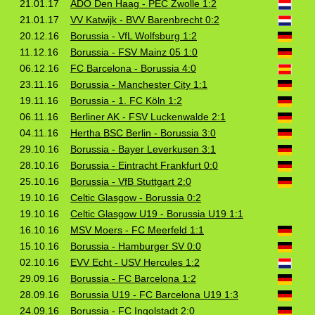
21.01.17
ADO Den Haag - PEC Zwolle 1:2
21.01.17
VV Katwijk - BVV Barenbrecht 0:2
20.12.16
Borussia - VfL Wolfsburg 1:2
11.12.16
Borussia - FSV Mainz 05 1:0
06.12.16
FC Barcelona - Borussia 4:0
23.11.16
Borussia - Manchester City 1:1
19.11.16
Borussia - 1. FC Köln 1:2
06.11.16
Berliner AK - FSV Luckenwalde 2:1
04.11.16
Hertha BSC Berlin - Borussia 3:0
29.10.16
Borussia - Bayer Leverkusen 3:1
28.10.16
Borussia - Eintracht Frankfurt 0:0
25.10.16
Borussia - VfB Stuttgart 2:0
19.10.16
Celtic Glasgow - Borussia 0:2
19.10.16
Celtic Glasgow U19 - Borussia U19 1:1
16.10.16
MSV Moers - FC Meerfeld 1:1
15.10.16
Borussia - Hamburger SV 0:0
02.10.16
EVV Echt - USV Hercules 1:2
29.09.16
Borussia - FC Barcelona 1:2
28.09.16
Borussia U19 - FC Barcelona U19 1:3
24.09.16
Borussia - FC Ingolstadt 2:0