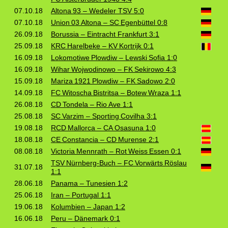
07.10.18
Altona 93 – Wedeler TSV 5:0
07.10.18
Union 03 Altona – SC Egenbüttel 0:8
26.09.18
Borussia – Eintracht Frankfurt 3:1
25.09.18
KRC Harelbeke – KV Kortrijk 0:1
16.09.18
Lokomotiwe Plowdiw – Lewski Sofia 1:0
16.09.18
Wihar Wojwodinowo – FK Sekirowo 4:3
15.09.18
Mariza 1921 Plowdiw – FK Sadowo 2:0
14.09.18
FC Witoscha Bistritsa – Botew Wraza 1:1
26.08.18
CD Tondela – Rio Ave 1:1
25.08.18
SC Varzim – Sporting Covilha 3:1
19.08.18
RCD Mallorca – CA Osasuna 1:0
18.08.18
CE Constancia – CD Murense 2:1
08.08.18
Victoria Mennrath – Rot Weiss Essen 0:1
TSV Nürnberg‑Buch – FC Vorwärts Röslau
31.07.18
1:1
28.06.18
Panama – Tunesien 1:2
25.06.18
Iran – Portugal 1:1
19.06.18
Kolumbien – Japan 1:2
16.06.18
Peru – Dänemark 0:1