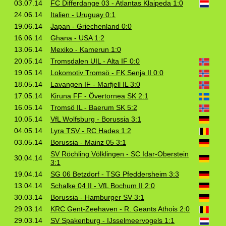
03.07.14
FC Differdange 03 - Atlantas Klaipeda 1:0
24.06.14
Italien - Uruguay 0:1
19.06.14
Japan - Griechenland 0:0
16.06.14
Ghana - USA 1:2
13.06.14
Mexiko - Kamerun 1:0
20.05.14
Tromsdalen UIL - Alta IF 0:0
19.05.14
Lokomotiv Tromsö - FK Senja II 0:0
18.05.14
Lavangen IF - Marfjell IL 3:0
17.05.14
Kiruna FF - Övertornea SK 2:1
16.05.14
Tromsö IL - Baerum SK 5:2
10.05.14
VfL Wolfsburg - Borussia 3:1
04.05.14
Lyra TSV - RC Hades 1:2
03.05.14
Borussia - Mainz 05 3:1
SV Röchling Völklingen - SC Idar-Oberstein
30.04.14
3:1
19.04.14
SG 06 Betzdorf - TSG Pfeddersheim 3:3
13.04.14
Schalke 04 II - VfL Bochum II 2:0
30.03.14
Borussia - Hamburger SV 3:1
29.03.14
KRC Gent-Zeehaven - R. Geants Athois 2:0
29.03.14
SV Spakenburg - IJsselmeervogels 1:1